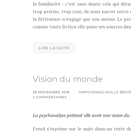
la familiarité : c’est sans doute cela qui d
trop précise, trop crue, de nous narrer notre
la littérature n’engage que son auteur. Le pe
comme toute fiction elle puise ses sources dans
LIRE LA SUITE
Vision du monde
28 NOVEMBRE 2018
UNPSYDANSLAVILLE BÉATR
2 COMMENTAIRES
SUR
VISION
DU
MONDE
La psychanalyse prétend-elle avoir une vision du
Freud s’exprime sur le sujet dans un texte d