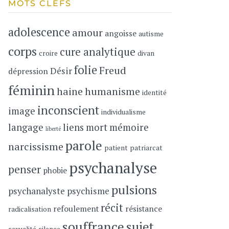
MOTS CLEFS
adolescence
amour
angoisse
autisme
corps
cure analytique
croire
divan
folie
Freud
Désir
dépression
féminin
haine
humanisme
identité
inconscient
image
individualisme
langage
liens
mort
mémoire
liberté
parole
narcissisme
patient
patriarcat
psychanalyse
penser
phobie
pulsions
psychanalyste
psychisme
récit
refoulement
résistance
radicalisation
souffrance
sujet