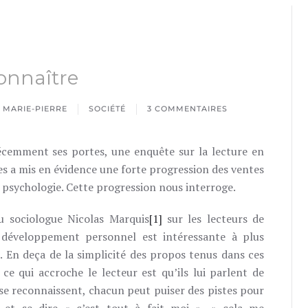
connaître
 MARIE-PIERRE
SOCIÉTÉ
3 COMMENTAIRES
SUR
PAS
DE
récemment ses portes, une enquête sur la lecture en
RECETTE
POUR
ies a mis en évidence une forte progression des ventes
SE
CONNAÎTRE
psychologie. Cette progression nous interroge.
u sociologue Nicolas Marquis
[1]
sur les lecteurs de
e développement personnel est intéressante à plus
e. En deça de la simplicité des propos tenus dans ces
 ce qui accroche le lecteur est qu’ils lui parlent de
s se reconnaissent, chacun peut puiser des pistes pour