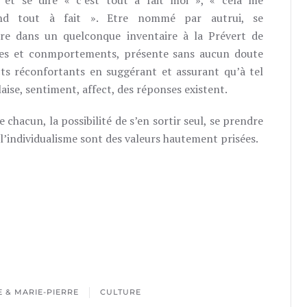
 et se dire « c’est tout à fait moi », « cela me
ond tout à fait ». Etre nommé par autrui, se
tre dans un quelconque inventaire à la Prévert de
s et conmportements, présente sans aucun doute
ts réconfortants en suggérant et assurant qu’à tel
aise, sentiment, affect, des réponses existent.
 chacun, la possibilité de s’en sortir seul, se prendre
l’individualisme sont des valeurs hautement prisées.
 & MARIE-PIERRE
CULTURE