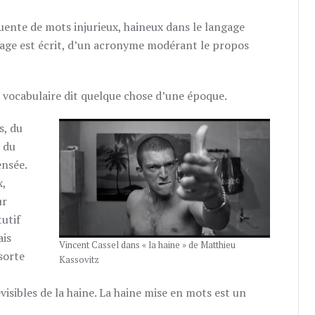
MOTS
DE
uente de mots injurieux, haineux dans le langage
HAINE
age est écrit, d’un acronyme modérant le propos
u vocabulaire dit quelque chose d’une époque.
s, du
 du
ensée.
x,
ur
tutif
ais
Vincent Cassel dans « la haine » de Matthieu
sorte
Kassovitz
isibles de la haine. La haine mise en mots est un