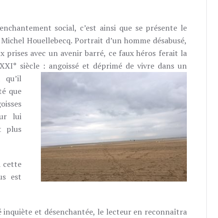
nchantement social, c’est ainsi que se présente le
de Michel Houellebecq. Portrait d’un homme désabusé,
 prises avec un avenir barré, ce faux héros ferait la
XXI° siècle : angoissé et déprimé de vivre dans un
 qu’il
té que
oisses
ur lui
t plus
à cette
us est
 inquiète et désenchantée, le lecteur en reconnaîtra