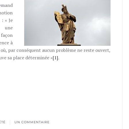
lemand
notion
 : « Je
 une
 façon
ence à
 où, par conséquent aucun problème ne reste ouvert,
ouve sa place déterminée »
[1]
.
ÉTÉ
UN COMMENTAIRE
SUR