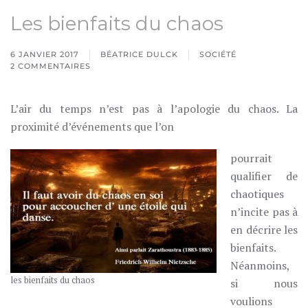
Les bienfaits du chaos
6 JANVIER 2017
BÉATRICE DULCK
SOCIÉTÉ
2 COMMENTAIRES
SUR
LES
BIENFAITS
DU
L’air du temps n’est pas à l’apologie du chaos. La
CHAOS
proximité d’événements que l’on
pourrait
qualifier de
chaotiques
n’incite pas à
en décrire les
bienfaits.
Néanmoins,
les bienfaits du chaos
si nous
voulions