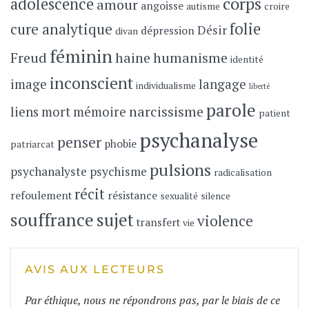
corps
adolescence
amour
angoisse
autisme
croire
folie
cure analytique
Désir
dépression
divan
féminin
Freud
haine
humanisme
identité
inconscient
image
langage
individualisme
liberté
parole
narcissisme
liens
mort
mémoire
patient
psychanalyse
penser
phobie
patriarcat
pulsions
psychanalyste
psychisme
radicalisation
récit
refoulement
résistance
sexualité
silence
souffrance
sujet
violence
transfert
vie
AVIS AUX LECTEURS
Par éthique, nous ne répondrons pas, par le biais de ce