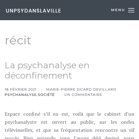
MENU
Skip to main content
récit
La psychanalyse en
déconfinement
18 FÉVRIER 2021
MARIE-PIERRE SICARD DEVILLARD
PSYCHANALYSE
,
SOCIÉTÉ
UN COMMENTAIRE
SUR
LA
PSYCHANALYSE
Espace confiné s’il en est, voilà que le cabinet d’un
EN
DÉCONFINEMENT
psychanalyste est ouvert au public, sur les ondes
télévisuelles, et que sa fréquentation rencontre un vif
succès. Bien entendu, vous l’aurez déjà deviné, nous