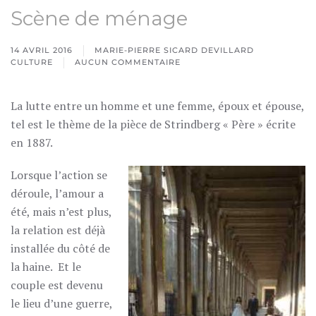
Scène de ménage
14 AVRIL 2016
MARIE-PIERRE SICARD DEVILLARD
CULTURE
AUCUN COMMENTAIRE
SUR
SCÈNE
DE
La lutte entre un homme et une femme, époux et épouse,
MÉNAGE
tel est le thème de la pièce de Strindberg « Père » écrite
en 1887.
Lorsque l’action se
déroule, l’amour a
été, mais n’est plus,
la relation est déjà
installée du côté de
la haine. Et le
couple est devenu
le lieu d’une guerre,