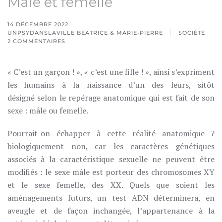
Mâle et femelle
14 DÉCEMBRE 2022
UNPSYDANSLAVILLE BÉATRICE & MARIE-PIERRE
SOCIÉTÉ
2 COMMENTAIRES
SUR
MÂLE
ET
FEMELLE
« C’est un garçon ! », « c’est une fille ! », ainsi s’expriment
les humains à la naissance d’un des leurs, sitôt
désigné selon le repérage anatomique qui est fait de son
sexe : mâle ou femelle.
Pourrait-on échapper à cette réalité anatomique ?
biologiquement non, car les caractères génétiques
associés à la caractéristique sexuelle ne peuvent être
modifiés : le sexe mâle est porteur des chromosomes XY
et le sexe femelle, des XX. Quels que soient les
aménagements futurs, un test ADN déterminera, en
aveugle et de façon inchangée, l’appartenance à la