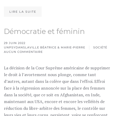
LIRE LA SUITE
Démocratie et féminin
29 JUIN 2022
UNPSYDANSLAVILLE BÉATRICE & MARIE-PIERRE
SOCIÉTÉ
AUCUN COMMENTAIRE
SUR
DÉMOCRATIE
ET
FÉMININ
La décision de la Cour Suprême américaine de supprimer
le droit à l’avortement nous plonge, comme tant
d’autres, autant dans la colère que dans l’effroi. Effroi
face à la régression annoncée sur la place des femmes
dans la société, que ce soit en Afghanistan, en Inde,
maintenant aux USA, encore et encore les velléités de
réduction du libre-arbitre des femmes, le contrôle sur
leurs vies et leurs corps,
persistent, voire se renforcent.