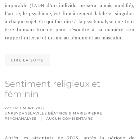
imparable (l’ADN d’un individu ne sera jamais modifié),
l’autre, le psychique, est foncièrement labile et singulier
à chaque sujet. Ce qui fait dire à la psychanalyse que tout
être humain bricole pour résoudre à sa manière son
rapport interne et intime au féminin et au masculin.
LIRE LA SUITE
Sentiment religieux et
féminin
22 SEPTEMBRE 2022
UNPSYDANSLAVILLE BÉATRICE & MARIE-PIERRE
PSYCHANALYSE
AUCUN COMMENTAIRE
SUR
SENTIMENT
RELIGIEUX
Après les attentats de 2015, après la période de
ET