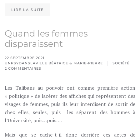
LIRE LA SUITE
Quand les femmes
disparaissent
22 SEPTEMBRE 2021
UNPSYDANSLAVILLE BÉATRICE & MARIE-PIERRE
SOCIÉTÉ
2 COMMENTAIRES
SUR
QUAND
LES
FEMMES
Les Talibans au pouvoir ont comme première action
DISPARAISSENT
« politique » de lacérer des affiches qui représentent des
visages de femmes, puis ils leur interdisent de sortir de
chez elles, seules, puis les séparent des hommes à
l’Université, puis…puis….
Mais que se cache-t-il donc derrière ces actes de