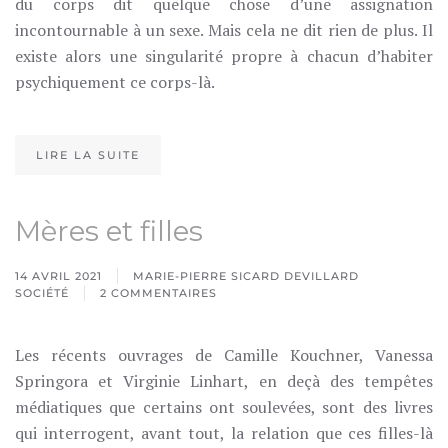
du corps dit quelque chose d’une assignation
incontournable à un sexe. Mais cela ne dit rien de plus. Il
existe alors une singularité propre à chacun d’habiter
psychiquement ce corps-là.
LIRE LA SUITE
Mères et filles
14 AVRIL 2021
MARIE-PIERRE SICARD DEVILLARD
SOCIÉTÉ
2 COMMENTAIRES
SUR
MÈRES
ET
Les récents ouvrages de Camille Kouchner, Vanessa
FILLES
Springora et Virginie Linhart, en deçà des tempêtes
médiatiques que certains ont soulevées, sont des livres
qui interrogent, avant tout, la relation que ces filles-là