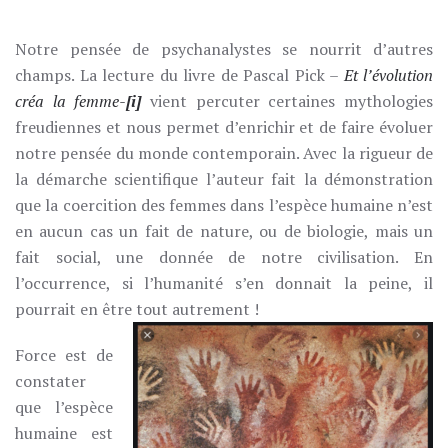
ET
L’ÉVOLUTION
CRÉA
Notre pensée de psychanalystes se nourrit d’autres
LA
champs. La lecture du livre de Pascal Pick –
Et l’évolution
FEMME
créa la femme-
[i]
vient percuter certaines mythologies
freudiennes et nous permet d’enrichir et de faire évoluer
notre pensée du monde contemporain. Avec la rigueur de
la démarche scientifique l’auteur fait la démonstration
que la coercition des femmes dans l’espèce humaine n’est
en aucun cas un fait de nature, ou de biologie, mais un
fait social, une donnée de notre civilisation. En
l’occurrence, si l’humanité s’en donnait la peine, il
pourrait en être tout autrement !
Force est de
constater
que l’espèce
humaine est