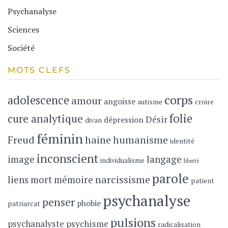
Psychanalyse
Sciences
Société
MOTS CLEFS
corps
adolescence
amour
angoisse
autisme
croire
folie
cure analytique
Désir
dépression
divan
féminin
Freud
haine
humanisme
identité
inconscient
image
langage
individualisme
liberté
parole
narcissisme
liens
mort
mémoire
patient
psychanalyse
penser
phobie
patriarcat
pulsions
psychanalyste
psychisme
radicalisation