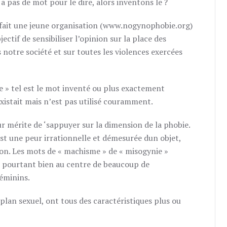
y a pas de mot pour le dire, alors inventons le ?
e fait une jeune organisation (www.nogynophobie.org)
jectif de sensibiliser l’opinion sur la place des
notre société et sur toutes les violences exercées
 » tel est le mot inventé ou plus exactement
existait mais n’est pas utilisé couramment.
r mérite de ‘sappuyer sur la dimension de la phobie.
st une peur irrationnelle et démesurée dun objet,
tion. Les mots de « machisme » de « misogynie »
st pourtant bien au centre de beaucoup de
éminins.
 plan sexuel, ont tous des caractéristiques plus ou