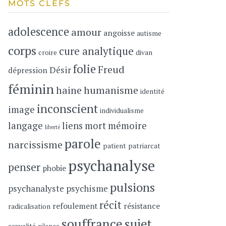
MOTS CLEFS
adolescence
amour
angoisse
autisme
corps
cure analytique
croire
divan
folie
Freud
Désir
dépression
féminin
haine
humanisme
identité
inconscient
image
individualisme
langage
liens
mort
mémoire
liberté
parole
narcissisme
patient
patriarcat
psychanalyse
penser
phobie
pulsions
psychanalyste
psychisme
récit
refoulement
résistance
radicalisation
souffrance
sujet