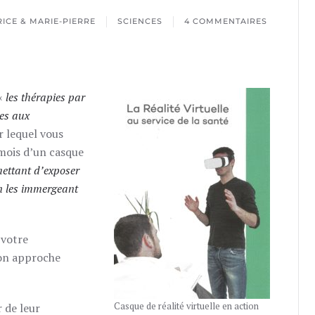
ICE & MARIE-PIERRE
SCIENCES
4 COMMENTAIRES
SUR
VIRTUELOPHOBIE
 «
les thérapies par
les aux
r lequel vous
mois d’un casque
mettant d’exposer
en les immergeant
 votre
mon approche
Casque de réalité virtuelle en action
 de leur