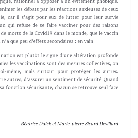
ique, rationnel à opposer à un évitement phobique.
enimer les débats par les réactions anxieuses de ceux
ie, car il s’agit pour eux de lutter pour leur survie
un qui refuse de se faire vacciner pour des raisons
ns de morts de la Covid19 dans le monde, que le vaccin
l n’a que peu d’effets secondaires : en vain.
cination est plutôt le signe d’une altération profonde
émies les vaccinations sont des mesures collectives, on
 soi-même, mais surtout pour protéger les autres.
tre autres, d’assurer un sentiment de sécurité. Quand
s sa fonction sécurisante, chacun se retrouve seul face
Béatrice Dulck et Marie-pierre Sicard Devillard