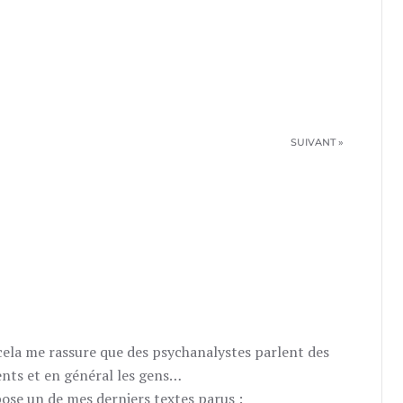
SUIVANT »
RÉPOND
t cela me rassure que des psychanalystes parlent des
ients et en général les gens…
pose un de mes derniers textes parus :