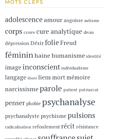
MOTS CLEFS
adolescence
amour
angoisse
autisme
corps
cure analytique
croire
divan
folie
Freud
Désir
dépression
féminin
haine
humanisme
identité
inconscient
image
individualisme
langage
liens
mort
mémoire
liberté
parole
narcissisme
patient
patriarcat
psychanalyse
penser
phobie
pulsions
psychanalyste
psychisme
récit
refoulement
résistance
radicalisation
souffrance
sujet