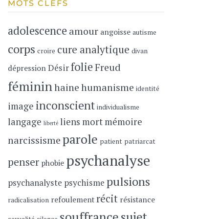
MOTS CLEFS
adolescence
amour
angoisse
autisme
corps
cure analytique
croire
divan
folie
Freud
Désir
dépression
féminin
haine
humanisme
identité
inconscient
image
individualisme
langage
liens
mort
mémoire
liberté
parole
narcissisme
patient
patriarcat
psychanalyse
penser
phobie
pulsions
psychanalyste
psychisme
récit
refoulement
résistance
radicalisation
souffrance
sujet