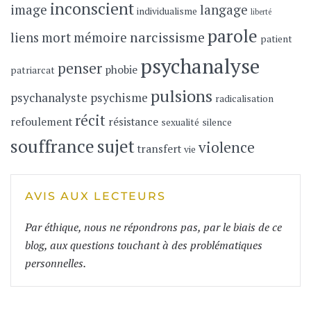
inconscient
image
langage
individualisme
liberté
parole
narcissisme
liens
mort
mémoire
patient
psychanalyse
penser
phobie
patriarcat
pulsions
psychanalyste
psychisme
radicalisation
récit
refoulement
résistance
sexualité
silence
souffrance
sujet
violence
transfert
vie
AVIS AUX LECTEURS
Par éthique, nous ne répondrons pas, par le biais de ce
blog, aux questions touchant à des problématiques
personnelles.