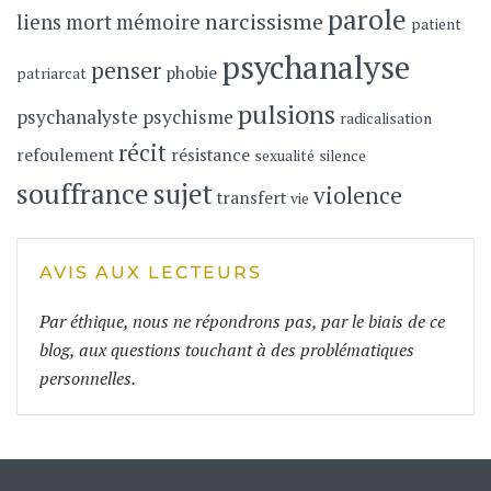
parole
narcissisme
liens
mort
mémoire
patient
psychanalyse
penser
phobie
patriarcat
pulsions
psychanalyste
psychisme
radicalisation
récit
refoulement
résistance
sexualité
silence
souffrance
sujet
violence
transfert
vie
AVIS AUX LECTEURS
Par éthique, nous ne répondrons pas, par le biais de ce
blog, aux questions touchant à des problématiques
personnelles.