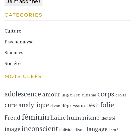
CATEGORIES
Culture
Psychanalyse
Sciences
Société
MOTS CLEFS
corps
adolescence
amour
angoisse
autisme
croire
folie
cure analytique
Désir
dépression
divan
féminin
Freud
haine
humanisme
identité
inconscient
image
langage
individualisme
liberté