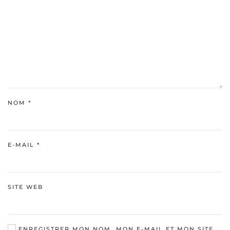
NOM
*
E-MAIL
*
SITE WEB
ENREGISTRER MON NOM, MON E-MAIL ET MON SITE