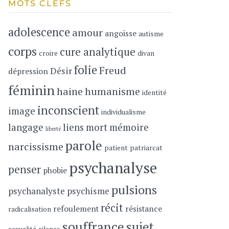
MOTS CLEFS
adolescence
amour
angoisse
autisme
corps
cure analytique
croire
divan
folie
Freud
Désir
dépression
féminin
haine
humanisme
identité
inconscient
image
individualisme
langage
liens
mort
mémoire
liberté
parole
narcissisme
patient
patriarcat
psychanalyse
penser
phobie
pulsions
psychanalyste
psychisme
récit
refoulement
résistance
radicalisation
souffrance
sujet