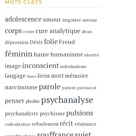
MOTS CLEFS
adolescence
amour
angoisse
autisme
corps
cure analytique
croire
divan
folie
Freud
Désir
dépression
féminin
haine
humanisme
identité
inconscient
image
individualisme
langage
liens
mort
mémoire
liberté
parole
narcissisme
patient
patriarcat
psychanalyse
penser
phobie
pulsions
psychanalyste
psychisme
récit
refoulement
résistance
radicalisation
souffrance
sujet