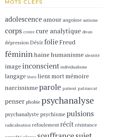
MOTS CLEFS
adolescence
amour
angoisse
autisme
corps
cure analytique
croire
divan
folie
Freud
Désir
dépression
féminin
haine
humanisme
identité
inconscient
image
individualisme
langage
liens
mort
mémoire
liberté
parole
narcissisme
patient
patriarcat
psychanalyse
penser
phobie
pulsions
psychanalyste
psychisme
récit
refoulement
résistance
radicalisation
souffrance
sujet