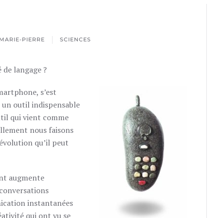
MARIE-PIERRE
SCIENCES
 de langage ?
martphone, s’est
un outil indispensable
util qui vient comme
ellement nous faisons
’évolution qu’il peut
ent augmente
conversations
nication instantanées
ativité qui ont vu se