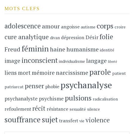
MOTS CLEFS
corps
adolescence
amour
angoisse
autisme
croire
folie
cure analytique
Désir
dépression
divan
féminin
Freud
haine
humanisme
identité
inconscient
image
langage
individualisme
liberté
parole
narcissisme
liens
mort
mémoire
patient
psychanalyse
penser
phobie
patriarcat
pulsions
psychanalyste
psychisme
radicalisation
récit
refoulement
résistance
sexualité
silence
souffrance
sujet
violence
transfert
vie