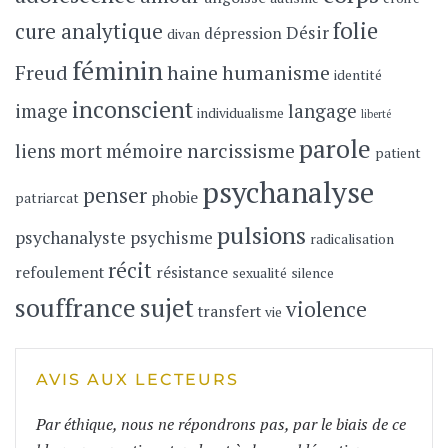
folie
cure analytique
Désir
dépression
divan
féminin
Freud
haine
humanisme
identité
inconscient
image
langage
individualisme
liberté
parole
narcissisme
liens
mort
mémoire
patient
psychanalyse
penser
phobie
patriarcat
pulsions
psychanalyste
psychisme
radicalisation
récit
refoulement
résistance
sexualité
silence
souffrance
sujet
violence
transfert
vie
AVIS AUX LECTEURS
Par éthique, nous ne répondrons pas, par le biais de ce